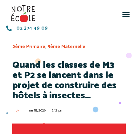
02 374 49 09
2ème Primaire
,
3ème Maternelle
Quand les classes de M3
et P2 se lancent dans le
projet de construire des
hôtels à insectes…
by
.
mai 15, 2026
2:12 pm