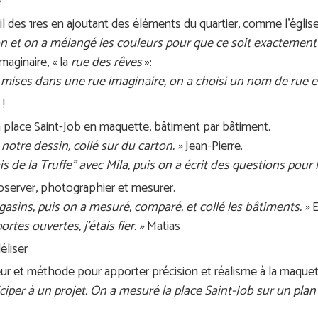
e
l des 1res en ajoutant des éléments du quartier, comme l’église 
rton et on a mélangé les couleurs pour que ce soit exactement
maginaire, « la
rue des rêves
»:
 mises dans une rue imaginaire, on a choisi un nom de rue 
 !
la place Saint-Job en maquette, bâtiment par bâtiment.
otre dessin, collé sur du carton. »
Jean-Pierre.
ais de la Truffe” avec Mila, puis on a écrit des questions pou
observer, photographier et mesurer.
gasins, puis on a mesuré, comparé, et collé les bâtiments. »
E
rtes ouvertes, j’étais fier. »
Matias
éliser
ueur et méthode pour apporter précision et réalisme à la maquet
iciper à un projet. On a mesuré la place Saint-Job sur un pla