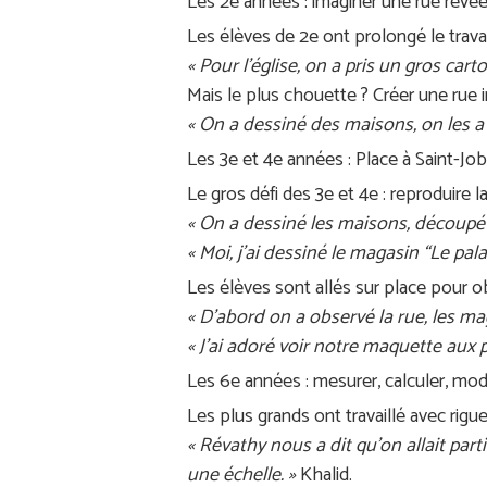
Les 2e années : imaginer une rue rêvé
Les élèves de 2e ont prolongé le travai
« Pour l’église, on a pris un gros ca
Mais le plus chouette ? Créer une rue i
« On a dessiné des maisons, on les a
Les 3e et 4e années : Place à Saint-Job
Le gros défi des 3e et 4e : reproduire 
« On a dessiné les maisons, découpé n
« Moi, j’ai dessiné le magasin “Le pal
Les élèves sont allés sur place pour 
« D’abord on a observé la rue, les ma
« J’ai adoré voir notre maquette aux po
Les 6e années : mesurer, calculer, mod
Les plus grands ont travaillé avec rig
« Révathy nous a dit qu’on allait part
une échelle. »
Khalid.