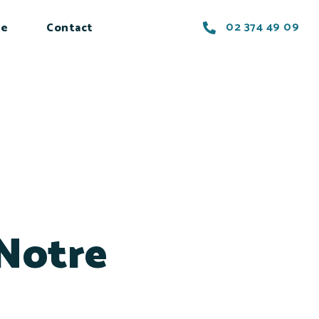
02 374 49 09
le
Contact
 Notre